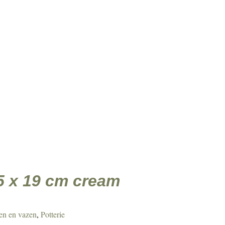
Agenda
Over ons
Contact
Klant worden
erie
Kerstcollectie
.5 x 19 cm cream
en en vazen
,
Potterie