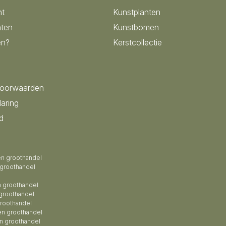
nt
Kunstplanten
ten
Kunstbomen
en?
Kerstcollectie
voorwaarden
laring
d
en groothandel
 groothandel
 groothandel
groothandel
roothandel
en groothandel
n groothandel