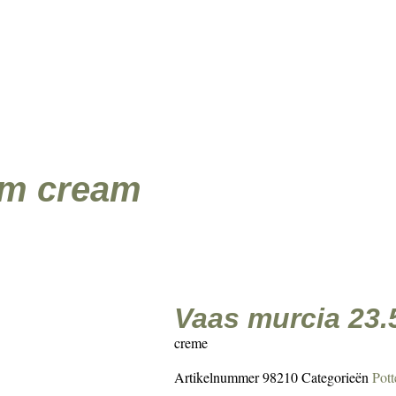
zaam
Eigen import & design
Kunstbloemen
Kunstplanten
Kunstbomen
Pott
 cm cream
vaas murcia 23
creme
Artikelnummer
98210
Categorieën
Pott