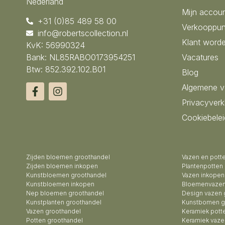
Nederland
Mijn accou
+31 (0)85 489 58 00
Verkooppun
info@robertscollection.nl
Klant word
KvK: 56990324
Bank: NL85RABO0173954251
Vacatures
Btw: 852.392.102.B01
Blog
Algemene 
Privacyverk
Cookiebelei
Zijden bloemen groothandel
Vazen en pott
Zijden bloemen inkopen
Plantenpotten
Kunstbloemen groothandel
Vazen inkopen
Kunstbloemen inkopen
Bloemenvazen
Nep bloemen groothandel
Design vazen 
Kunstplanten groothandel
Kunstbomen g
Vazen groothandel
Keramiek pott
Potten groothandel
Keramiek vaze