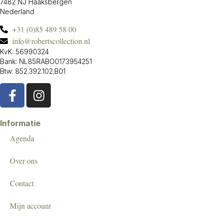
7482 NJ Haaksbergen
Nederland
+31 (0)85 489 58 00
info@robertscollection.nl
KvK: 56990324
Bank: NL85RABO0173954251
Btw: 852.392.102.B01
Informatie
Agenda
Over ons
Contact
Mijn account