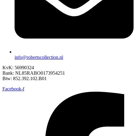
info@robertscollection.nl
KvK: 56990324
Bank: NL85RABO0173954251
Btw: 852.392.102.B01
Facebook-f