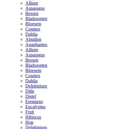
Allium
Asparagus
Bessen
Bladsoorten
Bloesem
Cosmos
Dahlia
Abutilon
Agaphantus
Allium
Asparagus
Bessen
Bladsoorten
Bloesem
Cosmos
Dahlia
Delphinium
Dille
Distel
Eremurus
Eucalyptus
Fruit
Hibiscus
Hop
Delphinium