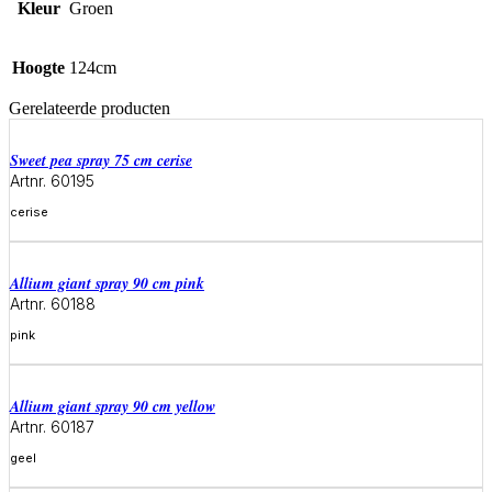
Kleur
Groen
Hoogte
124cm
Gerelateerde producten
sweet pea spray 75 cm cerise
Artnr. 60195
cerise
Meer informatie
allium giant spray 90 cm pink
Artnr. 60188
pink
Meer informatie
allium giant spray 90 cm yellow
Artnr. 60187
geel
Meer informatie