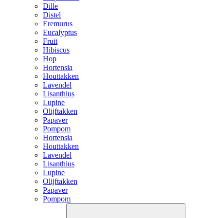
Dille
Distel
Eremurus
Eucalyptus
Fruit
Hibiscus
Hop
Hortensia
Houttakken
Lavendel
Lisanthius
Lupine
Olijftakken
Papaver
Pompom
Hortensia
Houttakken
Lavendel
Lisanthius
Lupine
Olijftakken
Papaver
Pompom