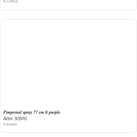
lt coffee
pimpernel spray 77 cm lt purple
Artnr. 93910
lt purple