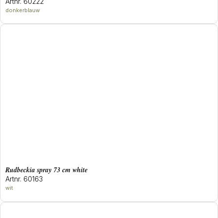
Artnr. 60222
donkerblauw
rudbeckia spray 73 cm white
Artnr. 60163
wit