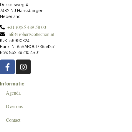
Dekkersweg 4
7482 NJ Haaksbergen
Nederland
+31 (0)85 489 58 00
info@robertscollection.nl
KvK: 56990324
Bank: NL85RABO0173954251
Btw: 852.392.102.B01
Informatie
Agenda
Over ons
Contact