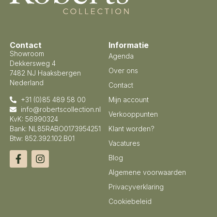
Contact
Informatie
Showroom
Agenda
Dekkersweg 4
Over ons
7482 NJ Haaksbergen
Nederland
Contact
+31 (0)85 489 58 00
Mijn account
info@robertscollection.nl
Verkooppunten
KvK: 56990324
Bank: NL85RABO0173954251
Klant worden?
Btw: 852.392.102.B01
Vacatures
Blog
Algemene voorwaarden
Privacyverklaring
Cookiebeleid