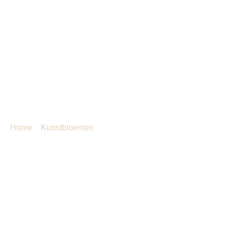
Agenda
Over ons
Contact
Klant worden
tulp parrot lg bush x 3 50 cm
orange
Home
»
Kunstbloemen
»
tulp parrot lg bush x 3 50 cm
orange