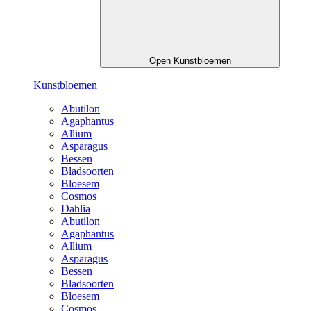
Open Kunstbloemen
Kunstbloemen
Abutilon
Agaphantus
Allium
Asparagus
Bessen
Bladsoorten
Bloesem
Cosmos
Dahlia
Abutilon
Agaphantus
Allium
Asparagus
Bessen
Bladsoorten
Bloesem
Cosmos