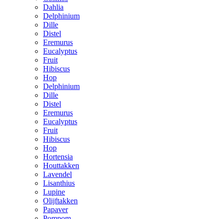
Dahlia
Delphinium
Dille
Distel
Eremurus
Eucalyptus
Fruit
Hibiscus
Hop
Delphinium
Dille
Distel
Eremurus
Eucalyptus
Fruit
Hibiscus
Hop
Hortensia
Houttakken
Lavendel
Lisanthius
Lupine
Olijftakken
Papaver
Pompom