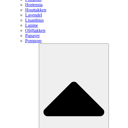
Hortensia
Houttakken
Lavendel
Lisanthius
Lupine
Olijftakken
Papaver
Pompom