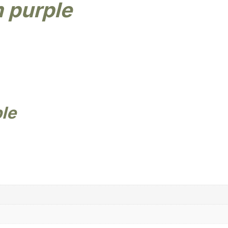
m purple
ple