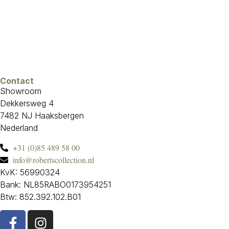
Contact
Showroom
Dekkersweg 4
7482 NJ Haaksbergen
Nederland
+31 (0)85 489 58 00
info@robertscollection.nl
KvK: 56990324
Bank: NL85RABO0173954251
Btw: 852.392.102.B01