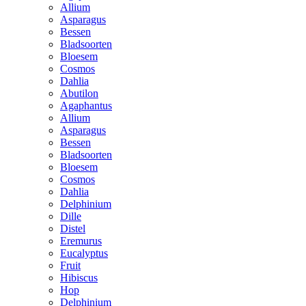
Allium
Asparagus
Bessen
Bladsoorten
Bloesem
Cosmos
Dahlia
Abutilon
Agaphantus
Allium
Asparagus
Bessen
Bladsoorten
Bloesem
Cosmos
Dahlia
Delphinium
Dille
Distel
Eremurus
Eucalyptus
Fruit
Hibiscus
Hop
Delphinium