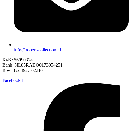
info@robertscollection.nl
KvK: 56990324
Bank: NL85RABO0173954251
Btw: 852.392.102.B01
Facebook-f