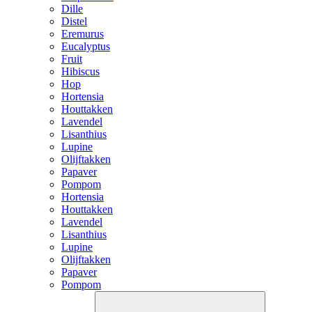
Dille
Distel
Eremurus
Eucalyptus
Fruit
Hibiscus
Hop
Hortensia
Houttakken
Lavendel
Lisanthius
Lupine
Olijftakken
Papaver
Pompom
Hortensia
Houttakken
Lavendel
Lisanthius
Lupine
Olijftakken
Papaver
Pompom