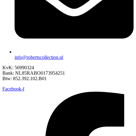
info@robertscollection.nl
KvK: 56990324
Bank: NL85RABO0173954251
Btw: 852.392.102.B01
Facebook-f