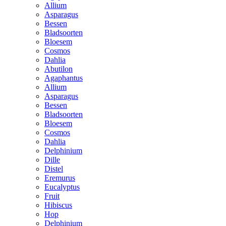
Allium
Asparagus
Bessen
Bladsoorten
Bloesem
Cosmos
Dahlia
Abutilon
Agaphantus
Allium
Asparagus
Bessen
Bladsoorten
Bloesem
Cosmos
Dahlia
Delphinium
Dille
Distel
Eremurus
Eucalyptus
Fruit
Hibiscus
Hop
Delphinium