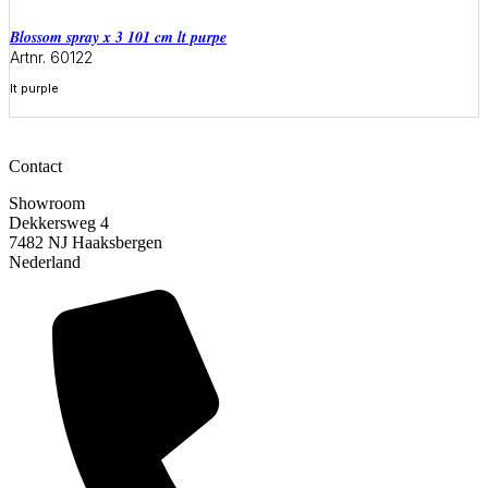
blossom spray x 3 101 cm lt purpe
Artnr. 60122
lt purple
Meer informatie
Contact
Showroom
Dekkersweg 4
7482 NJ Haaksbergen
Nederland