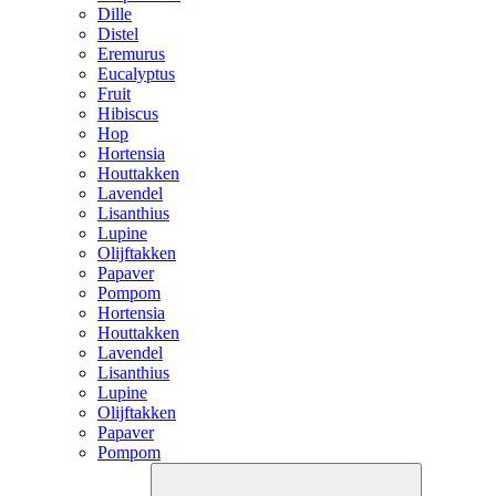
Dille
Distel
Eremurus
Eucalyptus
Fruit
Hibiscus
Hop
Hortensia
Houttakken
Lavendel
Lisanthius
Lupine
Olijftakken
Papaver
Pompom
Hortensia
Houttakken
Lavendel
Lisanthius
Lupine
Olijftakken
Papaver
Pompom