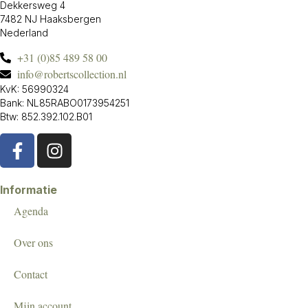
Dekkersweg 4
7482 NJ Haaksbergen
Nederland
+31 (0)85 489 58 00
info@robertscollection.nl
KvK: 56990324
Bank: NL85RABO0173954251
Btw: 852.392.102.B01
Informatie
Agenda
Over ons
Contact
Mijn account