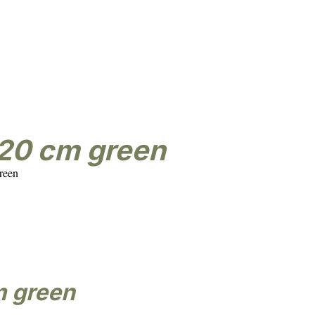
zaam
Eigen import & design
Kunstbloemen
Kunstplanten
Kunstbomen
 120 cm green
green
m green