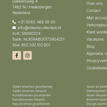
Dekkersweg 4
Over ons
7482 NJ Haaksbergen
Contact
Nederland
Mijn accou
+31 (0)85 489 58 00
Verkooppun
info@robertscollection.nl
Klant word
KvK: 56990324
Bank: NL85RABO0173954251
Vacatures
Btw: 852.392.102.B01
Blog
Algemene 
Privacyverk
Cookiebelei
Zijden bloemen groothandel
Vazen en pott
Zijden bloemen inkopen
Plantenpotten
Kunstbloemen groothandel
Vazen inkopen
Kunstbloemen inkopen
Bloemenvazen
Nep bloemen groothandel
Design vazen 