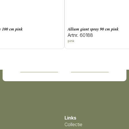
ay 100 cm pink
allium giant spray 90 cm pink
Artnr. 60188
pink
Links
Collectie