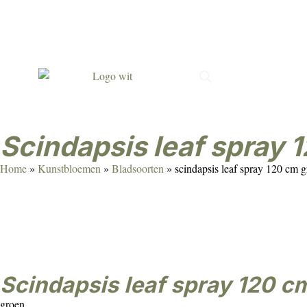
Met passie gemaakt
Verrassend & persoonlijk
Duur
scindapsis leaf spray
Home
»
Kunstbloemen
»
Bladsoorten
»
scindapsis leaf spray 120 cm 
scindapsis leaf spray 120 c
groen