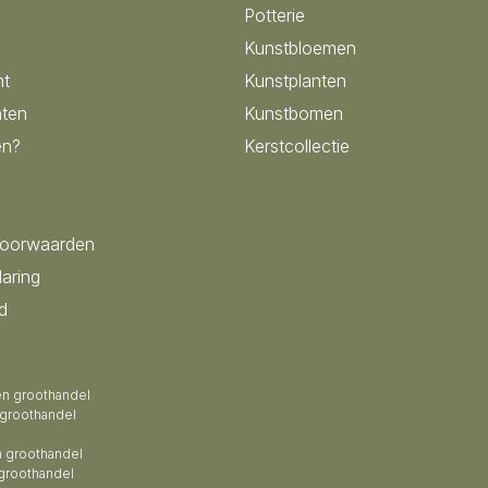
Potterie
Kunstbloemen
nt
Kunstplanten
ten
Kunstbomen
en?
Kerstcollectie
voorwaarden
laring
d
en groothandel
 groothandel
 groothandel
groothandel