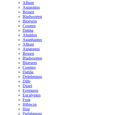
Allium
Asparagus
Bessen
Bladsoorten
Bloesem
Cosmos
Dahlia
Abutilon
Agaphantus
Allium
Asparagus
Bessen
Bladsoorten
Bloesem
Cosmos
Dahlia
Delphinium
Dille
Distel
Eremurus
Eucalyptus
Fruit
Hibiscus
Hop
Delphinium