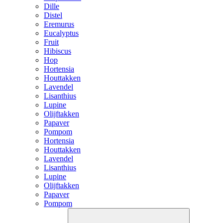
Dille
Distel
Eremurus
Eucalyptus
Fruit
Hibiscus
Hop
Hortensia
Houttakken
Lavendel
Lisanthius
Lupine
Olijftakken
Papaver
Pompom
Hortensia
Houttakken
Lavendel
Lisanthius
Lupine
Olijftakken
Papaver
Pompom