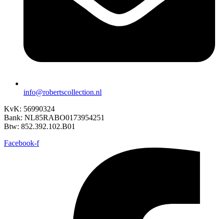
info@robertscollection.nl
KvK: 56990324
Bank: NL85RABO0173954251
Btw: 852.392.102.B01
Facebook-f