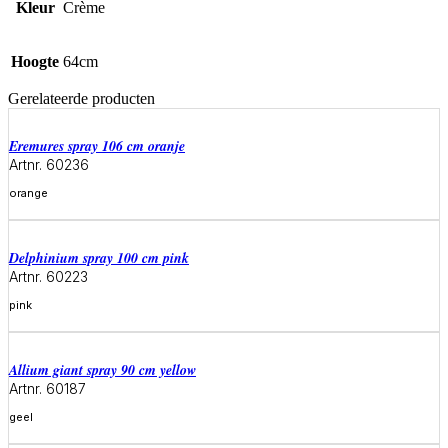
Kleur
Crème
Hoogte
64cm
Gerelateerde producten
eremures spray 106 cm oranje
Artnr. 60236
orange
Meer informatie
delphinium spray 100 cm pink
Artnr. 60223
pink
Meer informatie
allium giant spray 90 cm yellow
Artnr. 60187
geel
Meer informatie