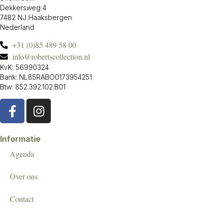
Dekkersweg 4
7482 NJ Haaksbergen
Nederland
+31 (0)85 489 58 00
info@robertscollection.nl
KvK: 56990324
Bank: NL85RABO0173954251
Btw: 852.392.102.B01
Informatie
Agenda
Over ons
Contact