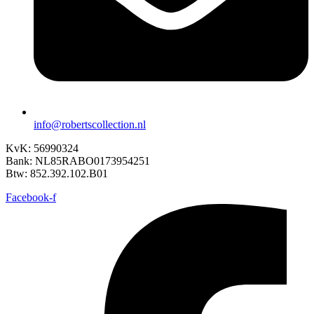
info@robertscollection.nl
KvK: 56990324
Bank: NL85RABO0173954251
Btw: 852.392.102.B01
Facebook-f