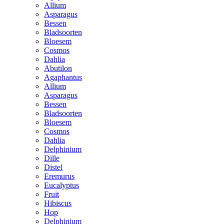
Allium
Asparagus
Bessen
Bladsoorten
Bloesem
Cosmos
Dahlia
Abutilon
Agaphantus
Allium
Asparagus
Bessen
Bladsoorten
Bloesem
Cosmos
Dahlia
Delphinium
Dille
Distel
Eremurus
Eucalyptus
Fruit
Hibiscus
Hop
Delphinium