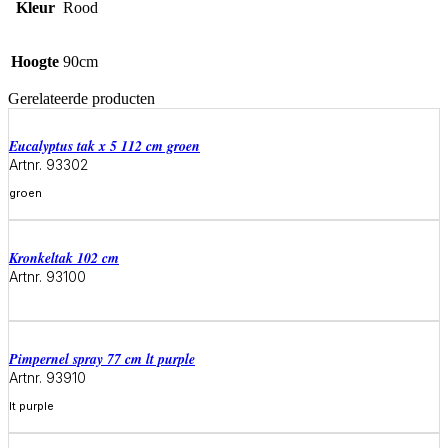
Kleur
Rood
Hoogte
90cm
Gerelateerde producten
eucalyptus tak x 5 112 cm groen
Artnr. 93302
groen
Meer informatie
kronkeltak 102 cm
Artnr. 93100
Meer informatie
pimpernel spray 77 cm lt purple
Artnr. 93910
lt purple
Meer informatie