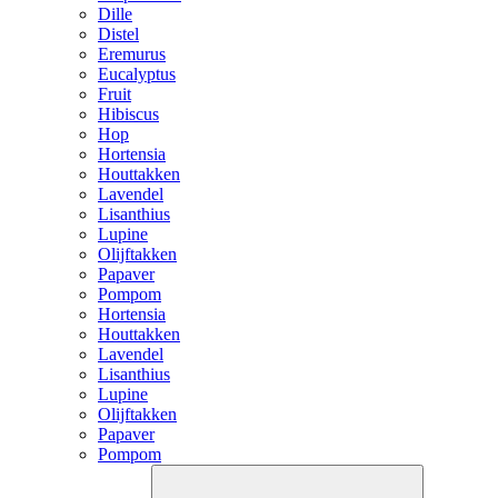
Dille
Distel
Eremurus
Eucalyptus
Fruit
Hibiscus
Hop
Hortensia
Houttakken
Lavendel
Lisanthius
Lupine
Olijftakken
Papaver
Pompom
Hortensia
Houttakken
Lavendel
Lisanthius
Lupine
Olijftakken
Papaver
Pompom