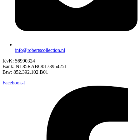
info@robertscollection.nl
KvK: 56990324
Bank: NL85RABO0173954251
Btw: 852.392.102.B01
Facebook-f