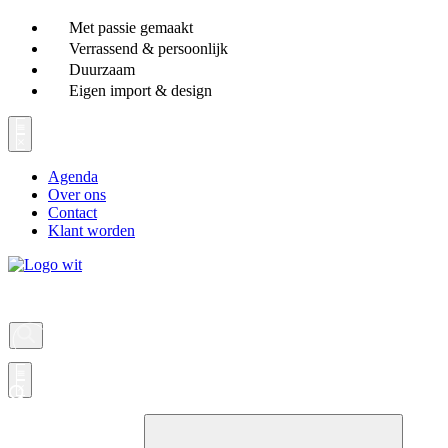
Ga
Met passie gemaakt
naar
Verrassend & persoonlijk
de
Duurzaam
inhoud
Eigen import & design
Agenda
Over ons
Contact
Klant worden
Producten
zoeken
Producten