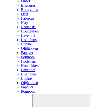
Distel
Eremurus
Eucalyptus
Fruit
Hibiscus
Hop
Hortensia
Houttakken
Lavendel
Lisanthius
Lupine
Olijftakken
Papaver
Pompom
Hortensia
Houttakken
Lavendel
Lisanthius
Lupine
Olijftakken
Papaver
Pompom