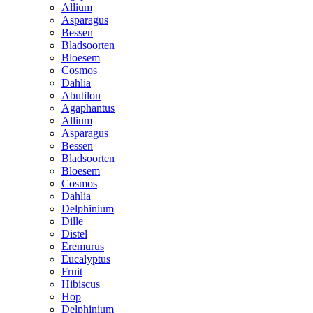
Allium
Asparagus
Bessen
Bladsoorten
Bloesem
Cosmos
Dahlia
Abutilon
Agaphantus
Allium
Asparagus
Bessen
Bladsoorten
Bloesem
Cosmos
Dahlia
Delphinium
Dille
Distel
Eremurus
Eucalyptus
Fruit
Hibiscus
Hop
Delphinium