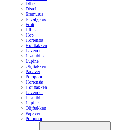
Dille
Distel
Eremurus
Eucalyptus
Fruit
Hibiscus
Hop
Hortensia
Houttakken
Lavendel
Lisanthius
Lupine
Olijftakken
Papaver
Pompom
Hortensia
Houttakken
Lavendel
Lisanthius
Lupine
Olijftakken
Papaver
Pompom