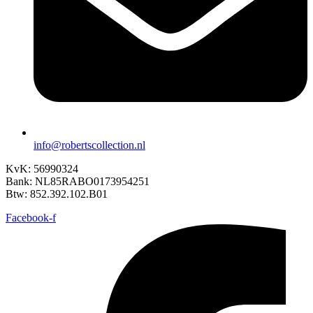
info@robertscollection.nl
KvK: 56990324
Bank: NL85RABO0173954251
Btw: 852.392.102.B01
Facebook-f