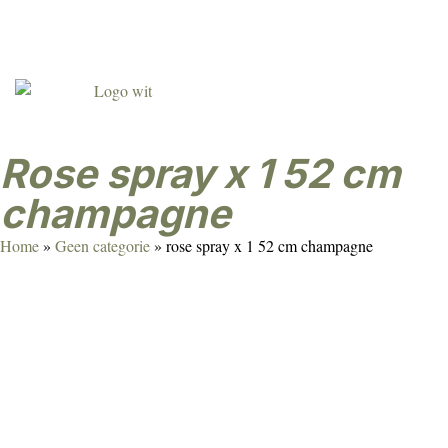
Agenda
Over ons
Contact
Klant worden
rose spray x 1 52 cm
champagne
Home
»
Geen categorie
»
rose spray x 1 52 cm champagne