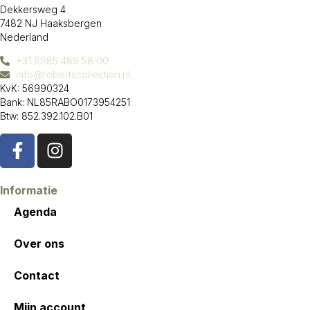
Dekkersweg 4
7482 NJ Haaksbergen
Nederland
+31 (0)85 489 58 00
info@robertscollection.nl
KvK: 56990324
Bank: NL85RABO0173954251
Btw: 852.392.102.B01
Informatie
Agenda
Over ons
Contact
Mijn account