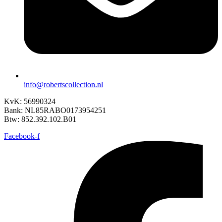
info@robertscollection.nl
KvK: 56990324
Bank: NL85RABO0173954251
Btw: 852.392.102.B01
Facebook-f