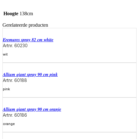
Hoogte
138cm
Gerelateerde producten
eremures spray 82 cm white
Artnr. 60230
wit
Meer informatie
allium giant spray 90 cm pink
Artnr. 60188
pink
Meer informatie
allium giant spray 90 cm oranje
Artnr. 60186
orange
Meer informatie