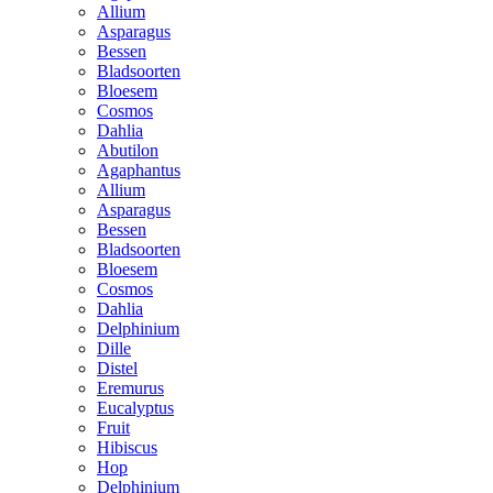
Allium
Asparagus
Bessen
Bladsoorten
Bloesem
Cosmos
Dahlia
Abutilon
Agaphantus
Allium
Asparagus
Bessen
Bladsoorten
Bloesem
Cosmos
Dahlia
Delphinium
Dille
Distel
Eremurus
Eucalyptus
Fruit
Hibiscus
Hop
Delphinium