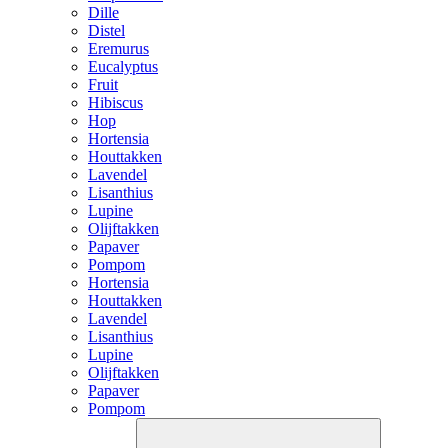
Dille
Distel
Eremurus
Eucalyptus
Fruit
Hibiscus
Hop
Hortensia
Houttakken
Lavendel
Lisanthius
Lupine
Olijftakken
Papaver
Pompom
Hortensia
Houttakken
Lavendel
Lisanthius
Lupine
Olijftakken
Papaver
Pompom