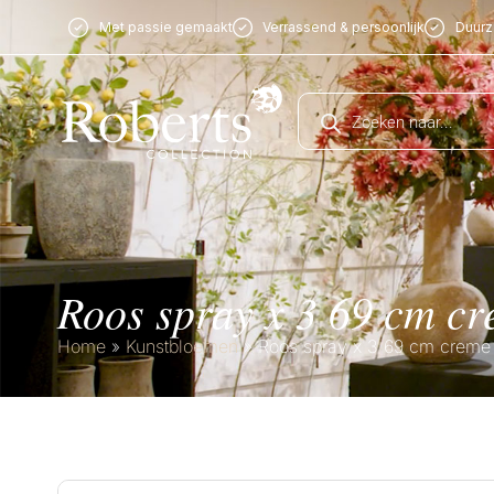
Met passie gemaakt
Verrassend & persoonlijk
Duur
Roos spray x 3 69 cm c
Home
»
Kunstbloemen
»
Roos spray x 3 69 cm creme