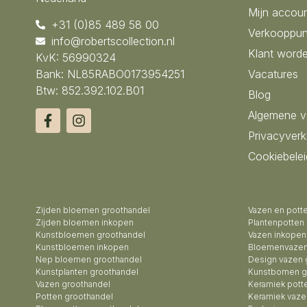
Mijn accou
+31 (0)85 489 58 00
Verkooppun
info@robertscollection.nl
Klant word
KvK: 56990324
Bank: NL85RABO0173954251
Vacatures
Btw: 852.392.102.B01
Blog
Algemene 
Privacyverk
Cookiebelei
Zijden bloemen groothandel
Vazen en pott
Zijden bloemen inkopen
Plantenpotten
Kunstbloemen groothandel
Vazen inkopen
Kunstbloemen inkopen
Bloemenvazen
Nep bloemen groothandel
Design vazen 
Kunstplanten groothandel
Kunstbomen g
Vazen groothandel
Keramiek pott
Potten groothandel
Keramiek vaze