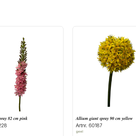
spray 82 cm pink
allium giant spray 90 cm yellow
228
Artnr. 60187
geel