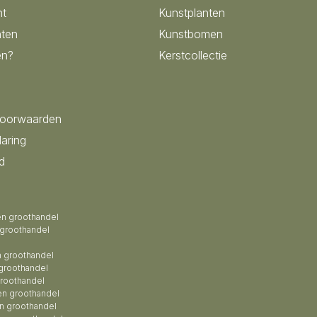
nt
Kunstplanten
ten
Kunstbomen
en?
Kerstcollectie
voorwaarden
laring
d
en groothandel
 groothandel
 groothandel
groothandel
roothandel
en groothandel
n groothandel