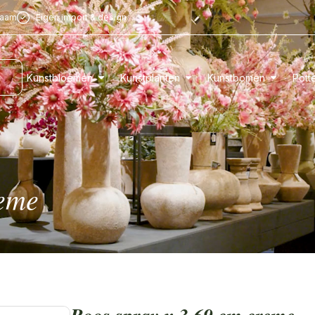
zaam
Eigen import & design
Kunstbloemen
Kunstplanten
Kunstbomen
Pott
reme