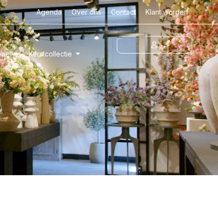
Agenda
Over ons
Contact
Klant worden
erie
Kerstcollectie