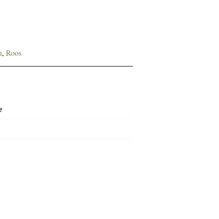
n
,
Roos
e