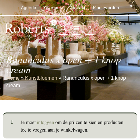
Agenda
Over ons
Contact
Klant worden
Ranunculus x open + 1 knop
cream
Home
»
Kunstbloemen
»
Ranunculus x open + 1 knop
cream
Je moet
inloggen
om de prijzen te zien en producten
toe te voegen aan je winkelwagen.