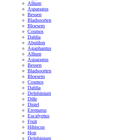
Allium
Asparagus
Bessen
Bladsoorten
Bloesem
Cosmos
Dahlia
Abutilon
Agaphantus
Allium
Asparagus
Bessen
Bladsoorten
Bloesem
Cosmos
Dahlia
Delphinium
Dille
Distel
Eremurus
Eucalyptus
Fruit
Hibiscus
Hop
Delphinium