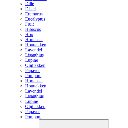
Dille
Distel
Eremurus
Eucalyptus
Fruit
Hibiscus
Hop
Hortensia
Houttakken
Lavendel
Lisanthius
Lupine
Olijftakken
Papaver
Pompom
Hortensia
Houttakken
Lavendel
Lisanthius
Lupine
Olijftakken
Papaver
Pompom