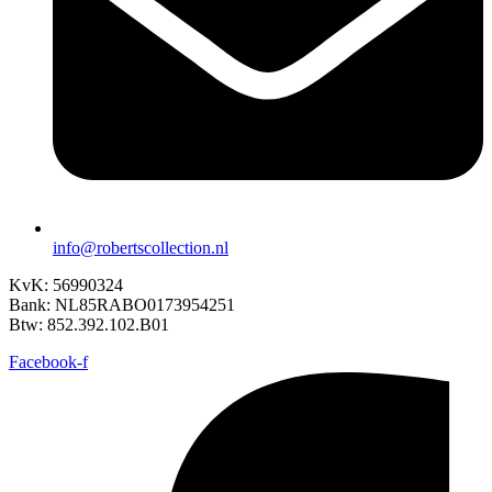
info@robertscollection.nl
KvK: 56990324
Bank: NL85RABO0173954251
Btw: 852.392.102.B01
Facebook-f