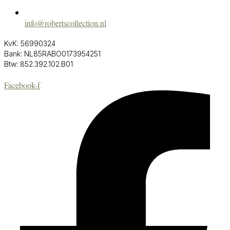
info@robertscollection.nl
KvK: 56990324
Bank: NL85RABO0173954251
Btw: 852.392.102.B01
Facebook-f