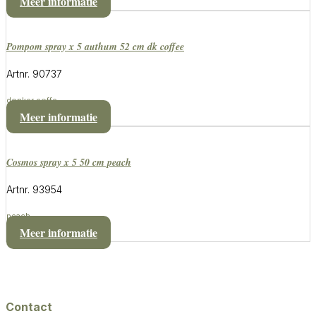
Meer informatie
pompom spray x 5 authum 52 cm dk coffee
Artnr. 90737
donker coffe
Meer informatie
cosmos spray x 5 50 cm peach
Artnr. 93954
peach
Meer informatie
Contact