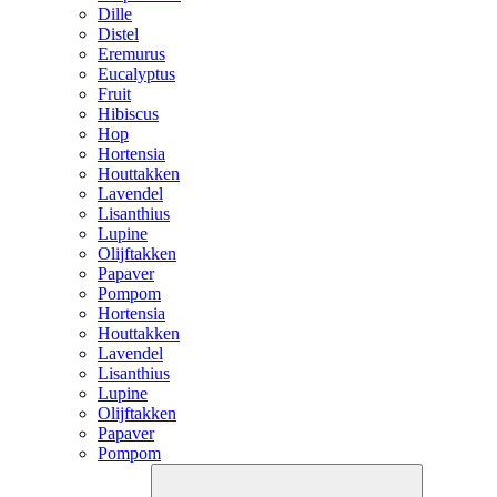
Dille
Distel
Eremurus
Eucalyptus
Fruit
Hibiscus
Hop
Hortensia
Houttakken
Lavendel
Lisanthius
Lupine
Olijftakken
Papaver
Pompom
Hortensia
Houttakken
Lavendel
Lisanthius
Lupine
Olijftakken
Papaver
Pompom