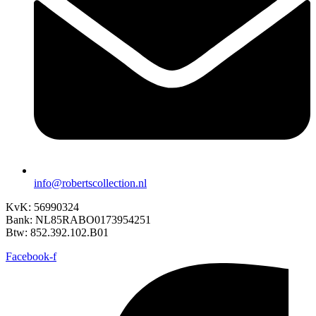
info@robertscollection.nl
KvK: 56990324
Bank: NL85RABO0173954251
Btw: 852.392.102.B01
Facebook-f