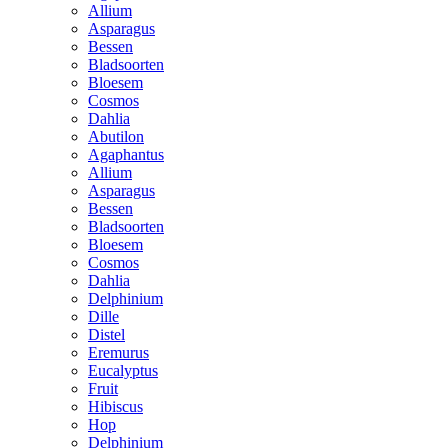
Allium
Asparagus
Bessen
Bladsoorten
Bloesem
Cosmos
Dahlia
Abutilon
Agaphantus
Allium
Asparagus
Bessen
Bladsoorten
Bloesem
Cosmos
Dahlia
Delphinium
Dille
Distel
Eremurus
Eucalyptus
Fruit
Hibiscus
Hop
Delphinium