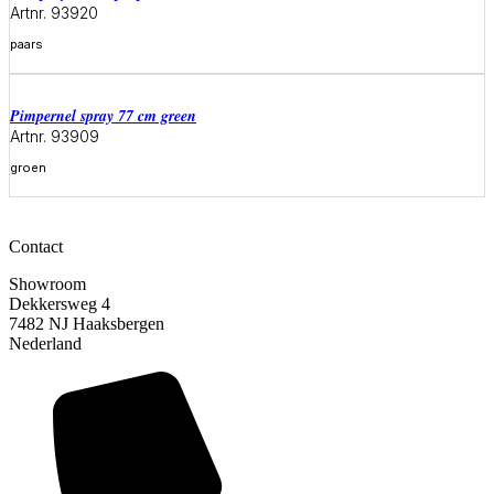
Artnr. 93920
paars
Meer informatie
pimpernel spray 77 cm green
Artnr. 93909
groen
Meer informatie
Contact
Showroom
Dekkersweg 4
7482 NJ Haaksbergen
Nederland