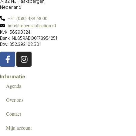
7482 NJ Haaksbergen
Nederland
+31 (0)85 489 58 00
info@robertscollection.nl
KvK: 56990324
Bank: NL85RABO0173954251
Btw: 852.392.102.B01
Informatie
Agenda
Over ons
Contact
Mijn account