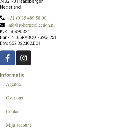
7482 NJ Haaksbergen
Nederland
+31 (0)85 489 58 00
info@robertscollection.nl
KvK: 56990324
Bank: NL85RABO0173954251
Btw: 852.392.102.B01
Informatie
Agenda
Over ons
Contact
Mijn account