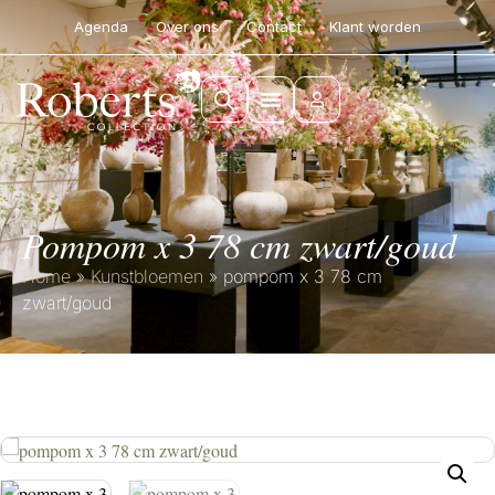
Agenda
Over ons
Contact
Klant worden
pompom x 3 78 cm zwart/goud
Home
»
Kunstbloemen
»
pompom x 3 78 cm
zwart/goud