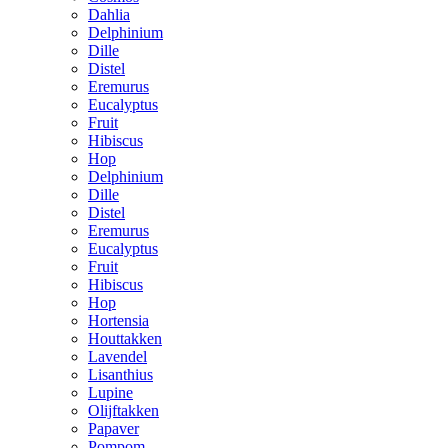
Dahlia
Delphinium
Dille
Distel
Eremurus
Eucalyptus
Fruit
Hibiscus
Hop
Delphinium
Dille
Distel
Eremurus
Eucalyptus
Fruit
Hibiscus
Hop
Hortensia
Houttakken
Lavendel
Lisanthius
Lupine
Olijftakken
Papaver
Pompom