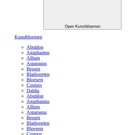
Open Kunstbloemen
Kunstbloemen
Abutilon
Agaphantus
Allium
Asparagus
Bessen
Bladsoorten
Bloesem
Cosmos
Dahlia
Abutilon
Agaphantus
Allium
Asparagus
Bessen
Bladsoorten
Bloesem
Cosmos