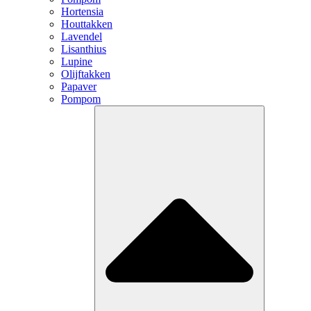
Hortensia
Houttakken
Lavendel
Lisanthius
Lupine
Olijftakken
Papaver
Pompom