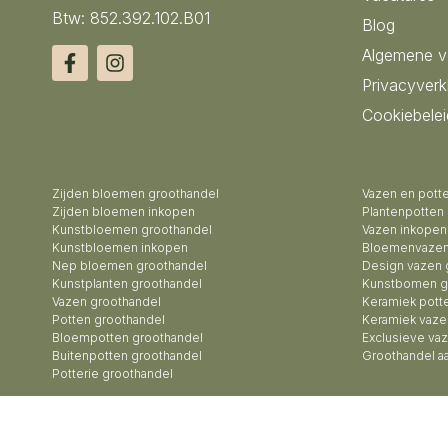
Btw: 852.392.102.B01
Blog
Algemene 
Privacyverk
Cookiebelei
Zijden bloemen groothandel
Vazen en pott
Zijden bloemen inkopen
Plantenpotten
Kunstbloemen groothandel
Vazen inkopen
Kunstbloemen inkopen
Bloemenvazen
Nep bloemen groothandel
Design vazen 
Kunstplanten groothandel
Kunstbomen g
Vazen groothandel
Keramiek pott
Potten groothandel
Keramiek vaze
Bloempotten groothandel
Exclusieve va
Buitenpotten groothandel
Groothandel a
Potterie groothandel