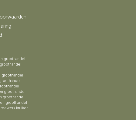
voorwaarden
laring
d
en groothandel
 groothandel
 groothandel
groothandel
roothandel
en groothandel
n groothandel
zen groothandel
ardewerk kruiken