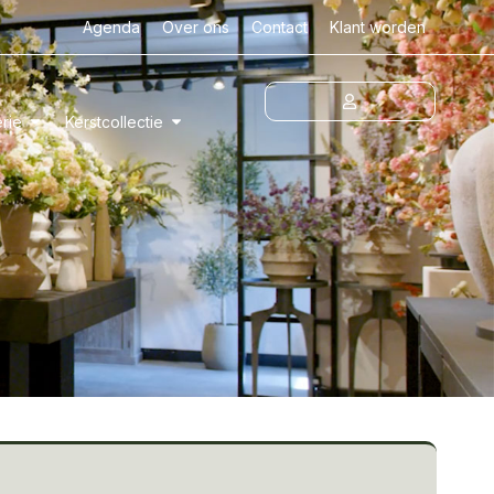
Agenda
Over ons
Contact
Klant worden
erie
Kerstcollectie