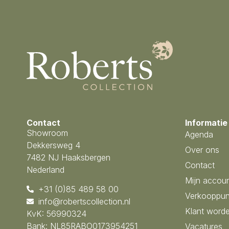
Contact
Informatie
Showroom
Agenda
Dekkersweg 4
Over ons
7482 NJ Haaksbergen
Contact
Nederland
Mijn accou
+31 (0)85 489 58 00
Verkooppun
info@robertscollection.nl
Klant word
KvK: 56990324
Bank: NL85RABO0173954251
Vacatures