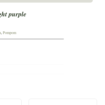
ght purple
n
,
Pompom