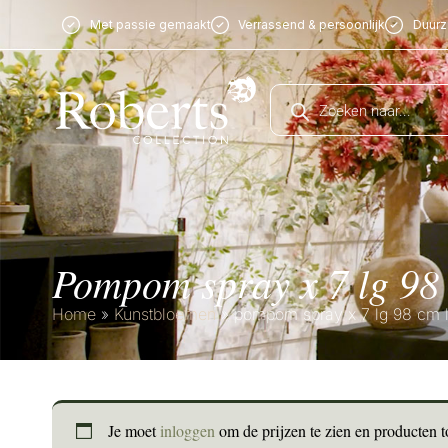
Met passie gemaakt
Verrassend & persoonlijk
Duur
pompom spray x 7 lg 98
Home
»
Kunstbloemen
»
pompom spray x 7 lg 98 cm l
Je moet
inloggen
om de prijzen te zien en producten 