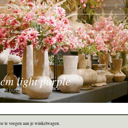
zaam
Eigen import & design
Kunstbloemen
Kunstplanten
Kunstbomen
Pott
 cm light purple
ight purple
toe te voegen aan je winkelwagen.