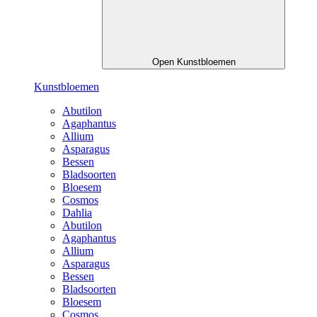
Open Kunstbloemen
Kunstbloemen
Abutilon
Agaphantus
Allium
Asparagus
Bessen
Bladsoorten
Bloesem
Cosmos
Dahlia
Abutilon
Agaphantus
Allium
Asparagus
Bessen
Bladsoorten
Bloesem
Cosmos