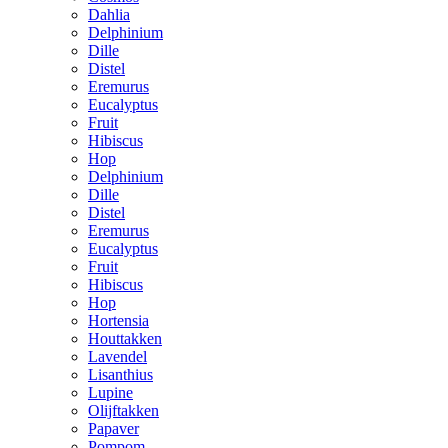
Dahlia
Delphinium
Dille
Distel
Eremurus
Eucalyptus
Fruit
Hibiscus
Hop
Delphinium
Dille
Distel
Eremurus
Eucalyptus
Fruit
Hibiscus
Hop
Hortensia
Houttakken
Lavendel
Lisanthius
Lupine
Olijftakken
Papaver
Pompom