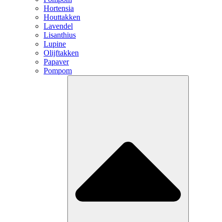
Hortensia
Houttakken
Lavendel
Lisanthius
Lupine
Olijftakken
Papaver
Pompom