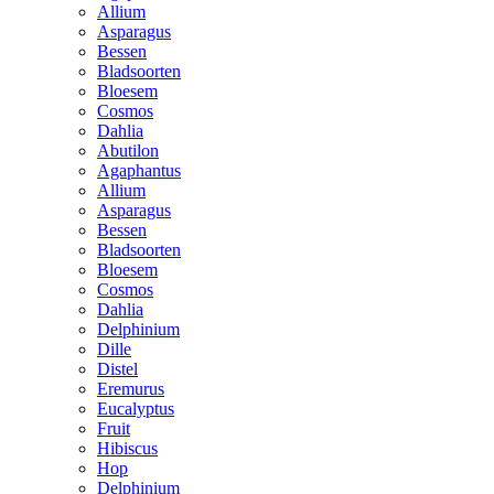
Allium
Asparagus
Bessen
Bladsoorten
Bloesem
Cosmos
Dahlia
Abutilon
Agaphantus
Allium
Asparagus
Bessen
Bladsoorten
Bloesem
Cosmos
Dahlia
Delphinium
Dille
Distel
Eremurus
Eucalyptus
Fruit
Hibiscus
Hop
Delphinium