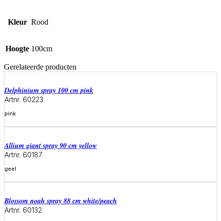
Kleur
Rood
Hoogte
100cm
Gerelateerde producten
delphinium spray 100 cm pink
Artnr. 60223
pink
Meer informatie
allium giant spray 90 cm yellow
Artnr. 60187
geel
Meer informatie
blossom noah spray 88 cm white/peach
Artnr. 60132