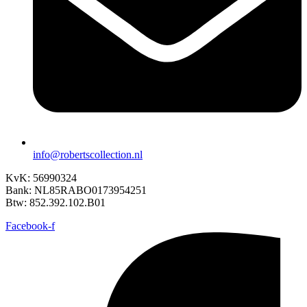
info@robertscollection.nl
KvK: 56990324
Bank: NL85RABO0173954251
Btw: 852.392.102.B01
Facebook-f