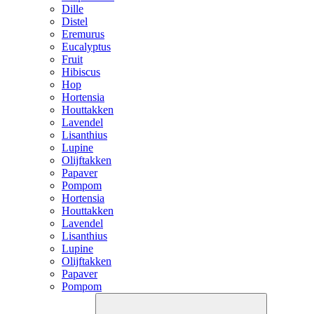
Dille
Distel
Eremurus
Eucalyptus
Fruit
Hibiscus
Hop
Hortensia
Houttakken
Lavendel
Lisanthius
Lupine
Olijftakken
Papaver
Pompom
Hortensia
Houttakken
Lavendel
Lisanthius
Lupine
Olijftakken
Papaver
Pompom