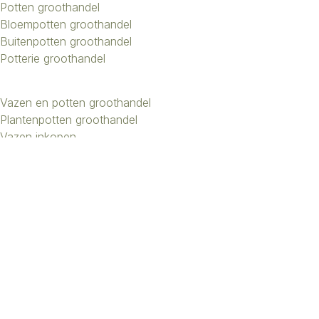
Potten groothandel
Bloempotten groothandel
Buitenpotten groothandel
Potterie groothandel
Vazen en potten groothandel
Plantenpotten groothandel
Vazen inkopen
Bloemenvazen groothandel
Design vazen groothandel
Kunstbomen groothandel
Keramiek potten groothandel
Keramiek vazen groothandel
Exclusieve vazen groothandel
Groothandel aardewerk kruiken
Roberts Collection © 2026 | Beheer:
Growing Lemon