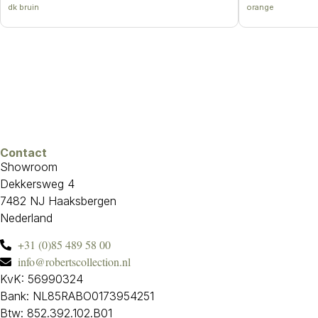
dk bruin
orange
Contact
Showroom
Dekkersweg 4
7482 NJ Haaksbergen
Nederland
+31 (0)85 489 58 00
info@robertscollection.nl
KvK: 56990324
Bank: NL85RABO0173954251
Btw: 852.392.102.B01