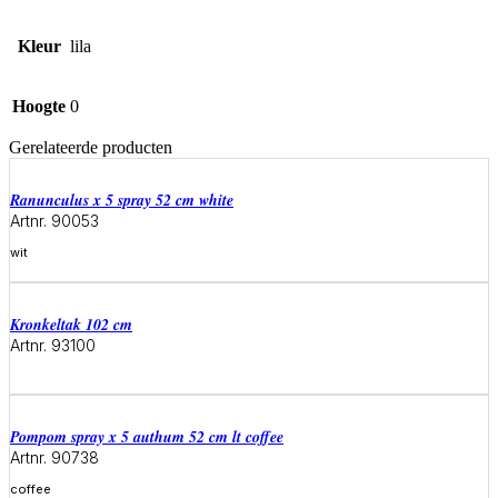
Kleur
lila
Hoogte
0
Gerelateerde producten
ranunculus x 5 spray 52 cm white
Artnr. 90053
wit
Meer informatie
kronkeltak 102 cm
Artnr. 93100
Meer informatie
pompom spray x 5 authum 52 cm lt coffee
Artnr. 90738
coffee