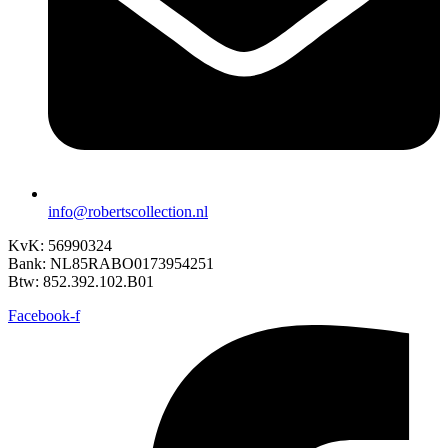
info@robertscollection.nl
KvK: 56990324
Bank: NL85RABO0173954251
Btw: 852.392.102.B01
Facebook-f