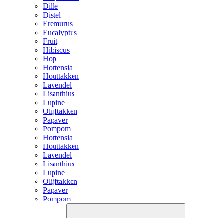
Dille
Distel
Eremurus
Eucalyptus
Fruit
Hibiscus
Hop
Hortensia
Houttakken
Lavendel
Lisanthius
Lupine
Olijftakken
Papaver
Pompom
Hortensia
Houttakken
Lavendel
Lisanthius
Lupine
Olijftakken
Papaver
Pompom