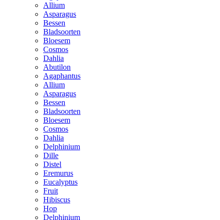
Allium
Asparagus
Bessen
Bladsoorten
Bloesem
Cosmos
Dahlia
Abutilon
Agaphantus
Allium
Asparagus
Bessen
Bladsoorten
Bloesem
Cosmos
Dahlia
Delphinium
Dille
Distel
Eremurus
Eucalyptus
Fruit
Hibiscus
Hop
Delphinium