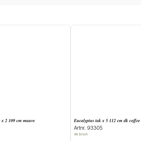
y x 2 109 cm mauve
eucalyptus tak x 5 112 cm dk coffee
Artnr. 93305
dk bruin