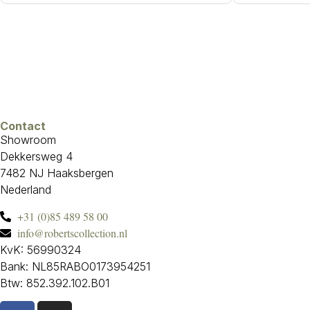
Contact
Showroom
Dekkersweg 4
7482 NJ Haaksbergen
Nederland
+31 (0)85 489 58 00
info@robertscollection.nl
KvK: 56990324
Bank: NL85RABO0173954251
Btw: 852.392.102.B01