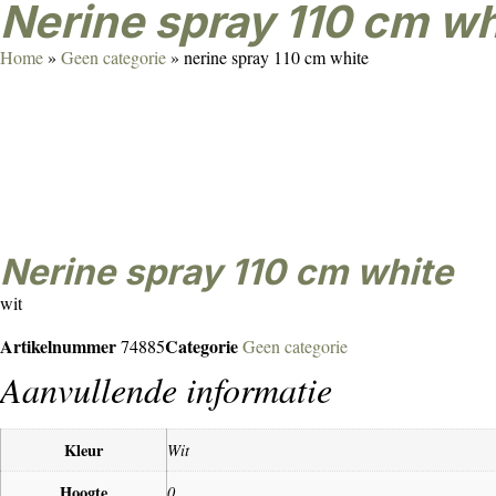
nerine spray 110 cm wh
Home
»
Geen categorie
»
nerine spray 110 cm white
nerine spray 110 cm white
wit
Artikelnummer
Categorie
74885
Geen categorie
Aanvullende informatie
Kleur
Wit
Hoogte
0