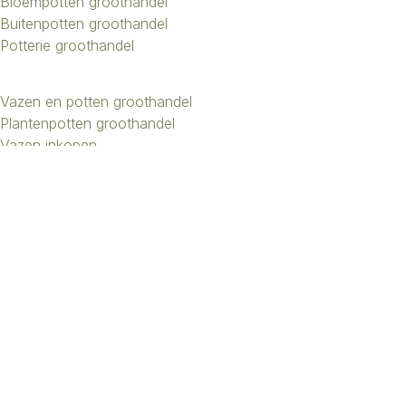
Bloempotten groothandel
Buitenpotten groothandel
Potterie groothandel
Vazen en potten groothandel
Plantenpotten groothandel
Vazen inkopen
Bloemenvazen groothandel
Design vazen groothandel
Kunstbomen groothandel
Keramiek potten groothandel
Keramiek vazen groothandel
Exclusieve vazen groothandel
Groothandel aardewerk kruiken
Roberts Collection © 2026 | Beheer:
Growing Lemon