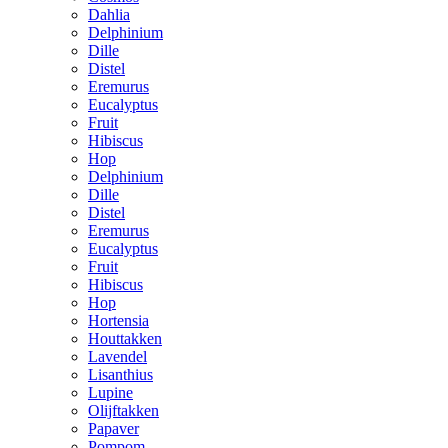
Dahlia
Delphinium
Dille
Distel
Eremurus
Eucalyptus
Fruit
Hibiscus
Hop
Delphinium
Dille
Distel
Eremurus
Eucalyptus
Fruit
Hibiscus
Hop
Hortensia
Houttakken
Lavendel
Lisanthius
Lupine
Olijftakken
Papaver
Pompom