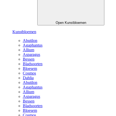
Open Kunstbloemen
Kunstbloemen
Abutilon
Agaphantus
Allium
Asparagus
Bessen
Bladsoorten
Bloesem
Cosmos
Dahlia
Abutilon
Agaphantus
Allium
Asparagus
Bessen
Bladsoorten
Bloesem
Cosmos