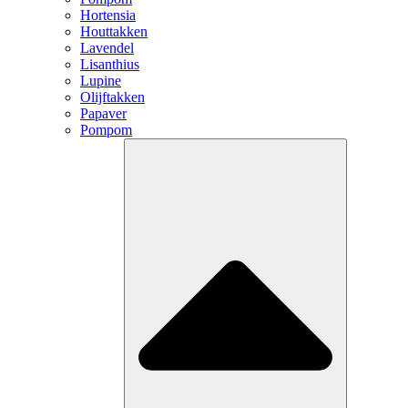
Hortensia
Houttakken
Lavendel
Lisanthius
Lupine
Olijftakken
Papaver
Pompom