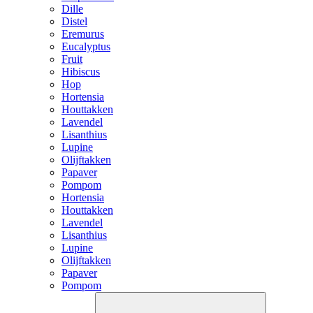
Dille
Distel
Eremurus
Eucalyptus
Fruit
Hibiscus
Hop
Hortensia
Houttakken
Lavendel
Lisanthius
Lupine
Olijftakken
Papaver
Pompom
Hortensia
Houttakken
Lavendel
Lisanthius
Lupine
Olijftakken
Papaver
Pompom