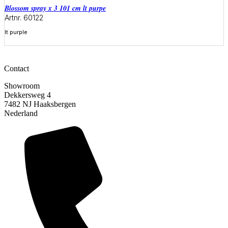
blossom spray x 3 101 cm lt purpe
Artnr. 60122
lt purple
Meer informatie
Contact
Showroom
Dekkersweg 4
7482 NJ Haaksbergen
Nederland