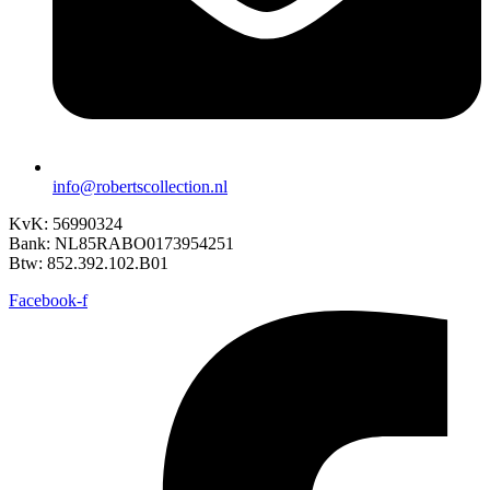
info@robertscollection.nl
KvK: 56990324
Bank: NL85RABO0173954251
Btw: 852.392.102.B01
Facebook-f