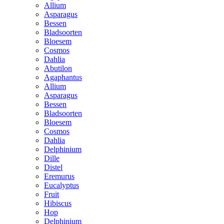
Allium
Asparagus
Bessen
Bladsoorten
Bloesem
Cosmos
Dahlia
Abutilon
Agaphantus
Allium
Asparagus
Bessen
Bladsoorten
Bloesem
Cosmos
Dahlia
Delphinium
Dille
Distel
Eremurus
Eucalyptus
Fruit
Hibiscus
Hop
Delphinium