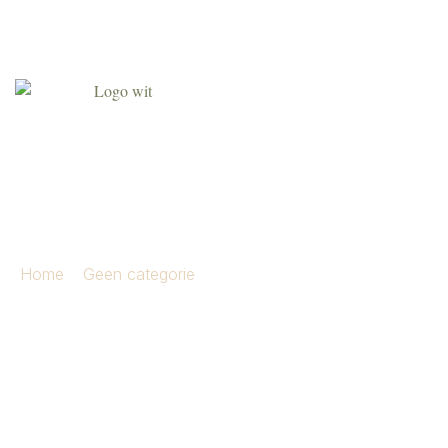
Agenda
Over ons
Contact
Klant worden
lagurus bundle 65 cm beige
Home
»
Geen categorie
»
lagurus bundle 65 cm beige