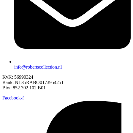
info@robertscollection.nl
KvK: 56990324
Bank: NL85RABO0173954251
Btw: 852.392.102.B01
Facebook-f