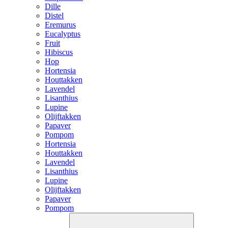
Dille
Distel
Eremurus
Eucalyptus
Fruit
Hibiscus
Hop
Hortensia
Houttakken
Lavendel
Lisanthius
Lupine
Olijftakken
Papaver
Pompom
Hortensia
Houttakken
Lavendel
Lisanthius
Lupine
Olijftakken
Papaver
Pompom