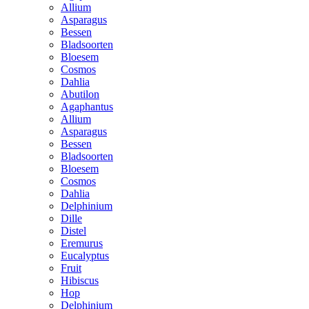
Allium
Asparagus
Bessen
Bladsoorten
Bloesem
Cosmos
Dahlia
Abutilon
Agaphantus
Allium
Asparagus
Bessen
Bladsoorten
Bloesem
Cosmos
Dahlia
Delphinium
Dille
Distel
Eremurus
Eucalyptus
Fruit
Hibiscus
Hop
Delphinium