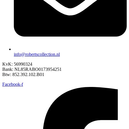
info@robertscollection.nl
KvK: 56990324
Bank: NL85RABO0173954251
Btw: 852.392.102.B01
Facebook-f