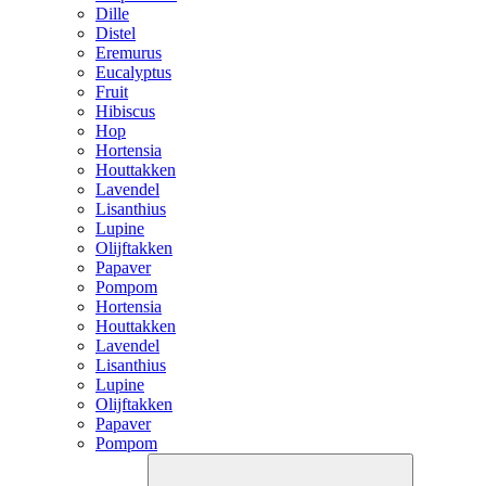
Dille
Distel
Eremurus
Eucalyptus
Fruit
Hibiscus
Hop
Hortensia
Houttakken
Lavendel
Lisanthius
Lupine
Olijftakken
Papaver
Pompom
Hortensia
Houttakken
Lavendel
Lisanthius
Lupine
Olijftakken
Papaver
Pompom