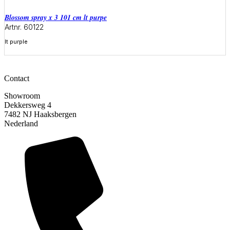
blossom spray x 3 101 cm lt purpe
Artnr. 60122
lt purple
Meer informatie
Contact
Showroom
Dekkersweg 4
7482 NJ Haaksbergen
Nederland