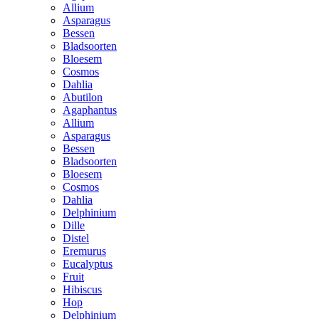
Allium
Asparagus
Bessen
Bladsoorten
Bloesem
Cosmos
Dahlia
Abutilon
Agaphantus
Allium
Asparagus
Bessen
Bladsoorten
Bloesem
Cosmos
Dahlia
Delphinium
Dille
Distel
Eremurus
Eucalyptus
Fruit
Hibiscus
Hop
Delphinium