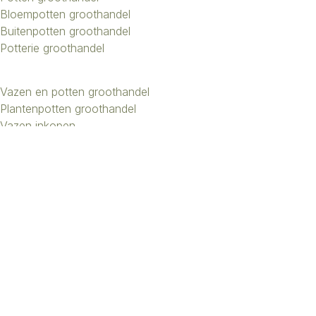
Bloempotten groothandel
Buitenpotten groothandel
Potterie groothandel
Vazen en potten groothandel
Plantenpotten groothandel
Vazen inkopen
Bloemenvazen groothandel
Design vazen groothandel
Kunstbomen groothandel
Keramiek potten groothandel
Keramiek vazen groothandel
Exclusieve vazen groothandel
Groothandel aardewerk kruiken
Roberts Collection © 2026 | Beheer:
Growing Lemon