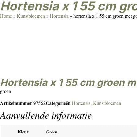
hortensia x 1 55 cm g
Home
»
Kunstbloemen
»
Hortensia
»
hortensia x 1 55 cm groen met g
hortensia x 1 55 cm groen 
groen
Artikelnummer
Categorieën
97562
Hortensia
,
Kunstbloemen
Aanvullende informatie
Kleur
Groen