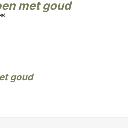
roen met goud
oud
met goud