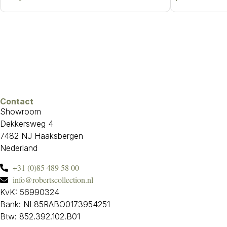
Contact
Showroom
Dekkersweg 4
7482 NJ Haaksbergen
Nederland
+31 (0)85 489 58 00
info@robertscollection.nl
KvK: 56990324
Bank: NL85RABO0173954251
Btw: 852.392.102.B01