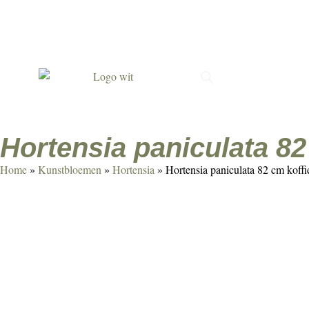
Met passie gemaakt
Verrassend & persoonlijk
Duur
Hortensia paniculata 82
Home
»
Kunstbloemen
»
Hortensia
»
Hortensia paniculata 82 cm koffi