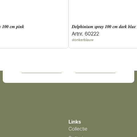
ay 100 cm pink
delphinium spray 100 cm dark blue
Artnr. 60222
donkerblauw
Links
Collectie