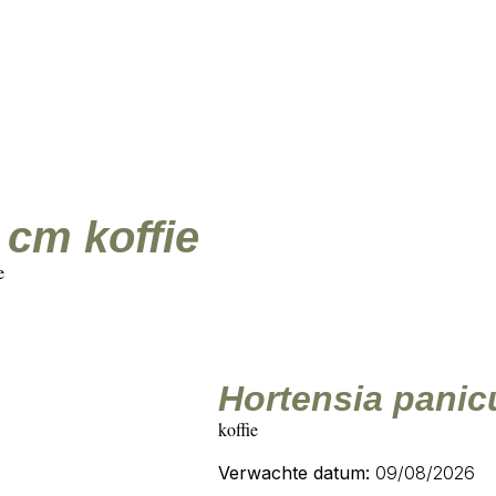
zaam
Eigen import & design
Kunstbloemen
Kunstplanten
Kunstbomen
Pott
 cm koffie
e
Hortensia panic
koffie
Verwachte datum:
09/08/2026