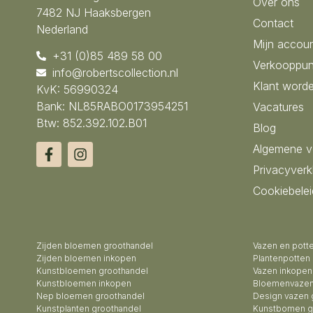
Over ons
7482 NJ Haaksbergen
Contact
Nederland
Mijn accou
+31 (0)85 489 58 00
Verkooppun
info@robertscollection.nl
Klant word
KvK: 56990324
Bank: NL85RABO0173954251
Vacatures
Btw: 852.392.102.B01
Blog
Algemene 
Privacyverk
Cookiebelei
Zijden bloemen groothandel
Vazen en pott
Zijden bloemen inkopen
Plantenpotten
Kunstbloemen groothandel
Vazen inkopen
Kunstbloemen inkopen
Bloemenvazen
Nep bloemen groothandel
Design vazen 
Kunstplanten groothandel
Kunstbomen g