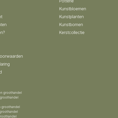
Potterie
Kunstbloemen
nt
Kunstplanten
ten
Kunstbomen
en?
Kerstcollectie
voorwaarden
laring
d
en groothandel
 groothandel
 groothandel
groothandel
roothandel