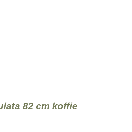
Agenda
Over ons
Contact
Klant worden
erie
Kerstcollectie
ulata 82 cm koffie