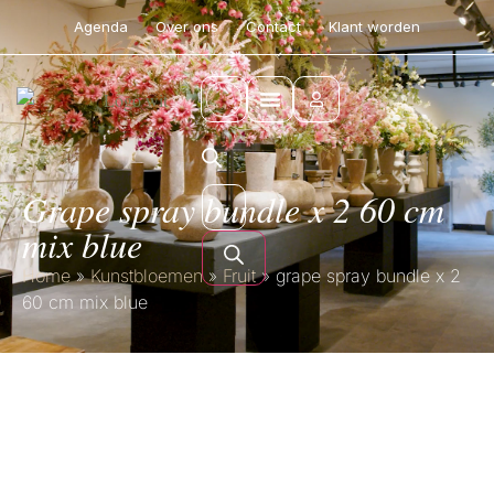
Agenda
Over ons
Contact
Klant worden
grape spray bundle x 2 60 cm
mix blue
Home
»
Kunstbloemen
»
Fruit
»
grape spray bundle x 2
60 cm mix blue