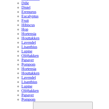
Dille
Distel
Eremurus
Eucalyptus
Fruit
Hibiscus
Hop
Hortensia
Houttakken
Lavendel
Lisanthius
Lupine
Olijftakken
Papaver
Pompom
Hortensia
Houttakken
Lavendel
Lisanthius
Lupine
Olijftakken
Papaver
Pompom