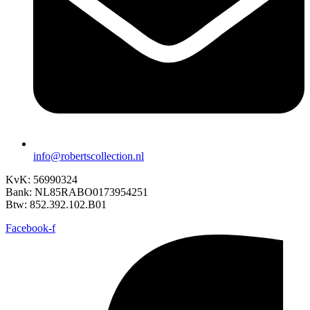
info@robertscollection.nl
KvK: 56990324
Bank: NL85RABO0173954251
Btw: 852.392.102.B01
Facebook-f