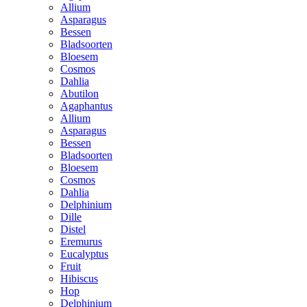
Allium
Asparagus
Bessen
Bladsoorten
Bloesem
Cosmos
Dahlia
Abutilon
Agaphantus
Allium
Asparagus
Bessen
Bladsoorten
Bloesem
Cosmos
Dahlia
Delphinium
Dille
Distel
Eremurus
Eucalyptus
Fruit
Hibiscus
Hop
Delphinium