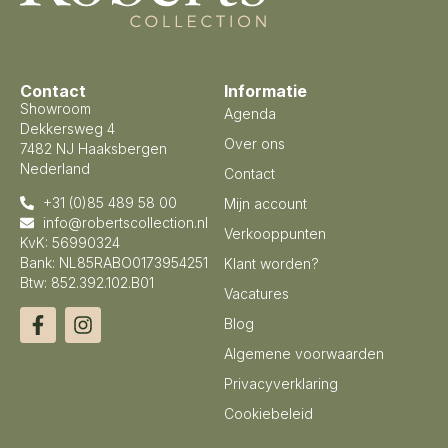
Contact
Informatie
Showroom
Agenda
Dekkersweg 4
Over ons
7482 NJ Haaksbergen
Nederland
Contact
+31 (0)85 489 58 00
Mijn account
info@robertscollection.nl
Verkooppunten
KvK: 56990324
Bank: NL85RABO0173954251
Klant worden?
Btw: 852.392.102.B01
Vacatures
Blog
Algemene voorwaarden
Privacyverklaring
Cookiebeleid