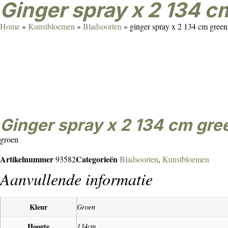
ginger spray x 2 134 
Home
»
Kunstbloemen
»
Bladsoorten
»
ginger spray x 2 134 cm green
ginger spray x 2 134 cm gre
groen
Artikelnummer
Categorieën
93582
Bladsoorten
,
Kunstbloemen
Aanvullende informatie
Kleur
Groen
Hoogte
134cm