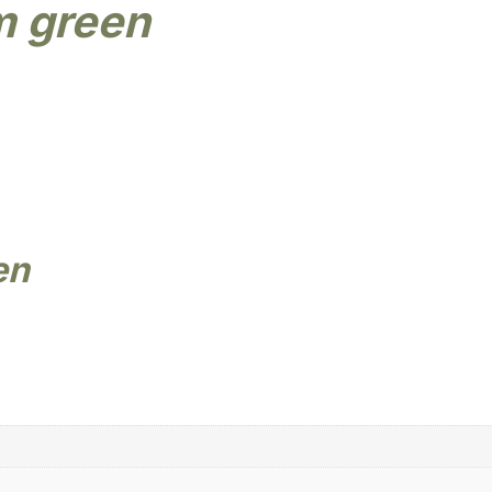
cm green
en