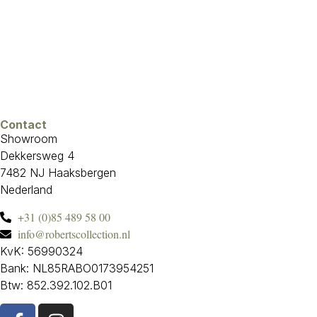
Contact
Showroom
Dekkersweg 4
7482 NJ Haaksbergen
Nederland
+31 (0)85 489 58 00
info@robertscollection.nl
KvK: 56990324
Bank: NL85RABO0173954251
Btw: 852.392.102.B01