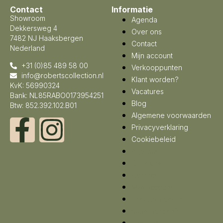
Contact
Informatie
Showroom
Agenda
Dekkersweg 4
Over ons
7482 NJ Haaksbergen
Contact
Nederland
Mijn account
+31 (0)85 489 58 00
Verkooppunten
info@robertscollection.nl
Klant worden?
KvK: 56990324
Vacatures
Bank: NL85RABO0173954251
Blog
Btw: 852.392.102.B01
Algemene voorwaarden
Privacyverklaring
Cookiebeleid
Agenda
Over ons
Contact
Mijn account
Verkooppunten
Klant worden?
Vacatures