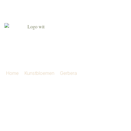
Agenda
Over ons
Contact
Klant worden
gerbera spray 50 cm coffee
Home
»
Kunstbloemen
»
Gerbera
»
gerbera spray 50
cm coffee