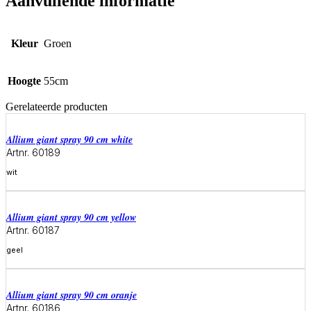
Aanvullende informatie
Kleur
Groen
Hoogte
55cm
Gerelateerde producten
allium giant spray 90 cm white
Artnr. 60189
wit
Meer informatie
allium giant spray 90 cm yellow
Artnr. 60187
geel
Meer informatie
allium giant spray 90 cm oranje
Artnr. 60186