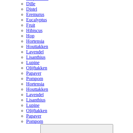
Dille
Distel
Eremurus
Eucalyptus
Fruit
Hibiscus
Hop
Hortensia
Houttakken
Lavendel
Lisanthius
Lupine
Olijftakken
Papaver
Pompom
Hortensia
Houttakken
Lavendel
Lisanthius
Lupine
Olijftakken
Papaver
Pompom