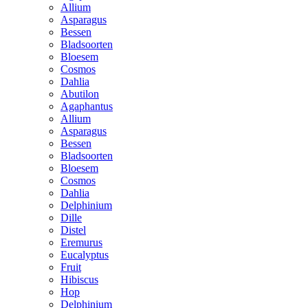
Allium
Asparagus
Bessen
Bladsoorten
Bloesem
Cosmos
Dahlia
Abutilon
Agaphantus
Allium
Asparagus
Bessen
Bladsoorten
Bloesem
Cosmos
Dahlia
Delphinium
Dille
Distel
Eremurus
Eucalyptus
Fruit
Hibiscus
Hop
Delphinium