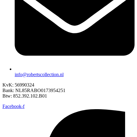
info@robertscollection.nl
KvK: 56990324
Bank: NL85RABO0173954251
Btw: 852.392.102.B01
Facebook-f