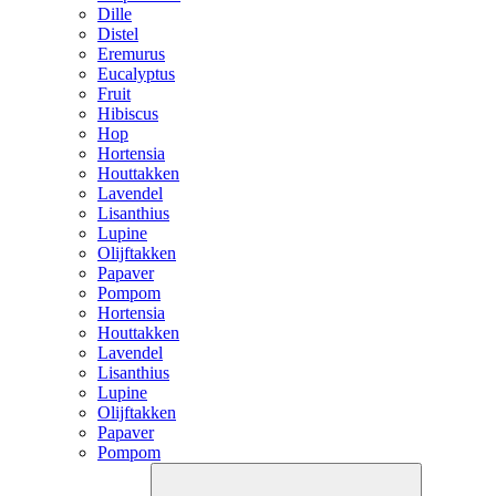
Dille
Distel
Eremurus
Eucalyptus
Fruit
Hibiscus
Hop
Hortensia
Houttakken
Lavendel
Lisanthius
Lupine
Olijftakken
Papaver
Pompom
Hortensia
Houttakken
Lavendel
Lisanthius
Lupine
Olijftakken
Papaver
Pompom