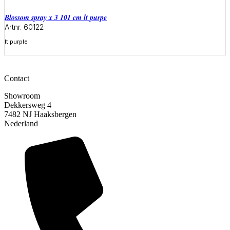
blossom spray x 3 101 cm lt purpe
Artnr. 60122
lt purple
Meer informatie
Contact
Showroom
Dekkersweg 4
7482 NJ Haaksbergen
Nederland