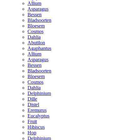
Allium
Asparagus
Bessen
Bladsoorten
Bloesem
Cosmos
Dahlia
Abutilon
Agaphantus
Allium
Asparagus
Bessen
Bladsoorten
Bloesem
Cosmos
Dahlia
Delphinium
Dille
Distel
Eremurus
Eucalyptus
Fruit
Hibiscus
Hop
Delphinium