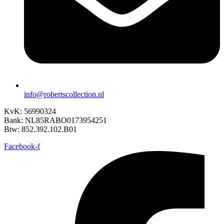
info@robertscollection.nl
KvK: 56990324
Bank: NL85RABO0173954251
Btw: 852.392.102.B01
Facebook-f