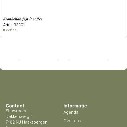
kronkeltak fijn lt coffee
Artnr. 93301
lt coffee
Contact
Informatie
Showroom
Agenda
Dekkersweg 4
Over ons
7482 NJ Haaksbergen