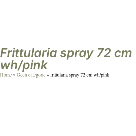
Agenda
Over ons
Contact
Klant worden
frittularia spray 72 cm
wh/pink
Home
»
Geen categorie
»
frittularia spray 72 cm wh/pink