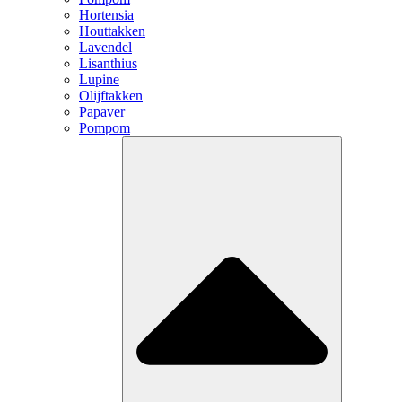
Hortensia
Houttakken
Lavendel
Lisanthius
Lupine
Olijftakken
Papaver
Pompom