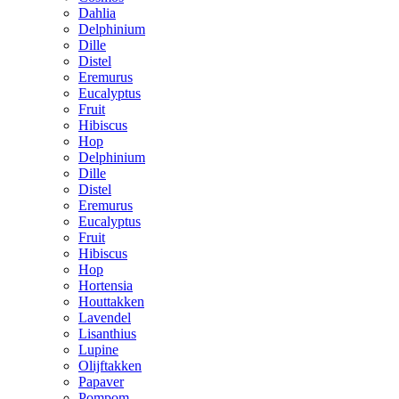
Dahlia
Delphinium
Dille
Distel
Eremurus
Eucalyptus
Fruit
Hibiscus
Hop
Delphinium
Dille
Distel
Eremurus
Eucalyptus
Fruit
Hibiscus
Hop
Hortensia
Houttakken
Lavendel
Lisanthius
Lupine
Olijftakken
Papaver
Pompom