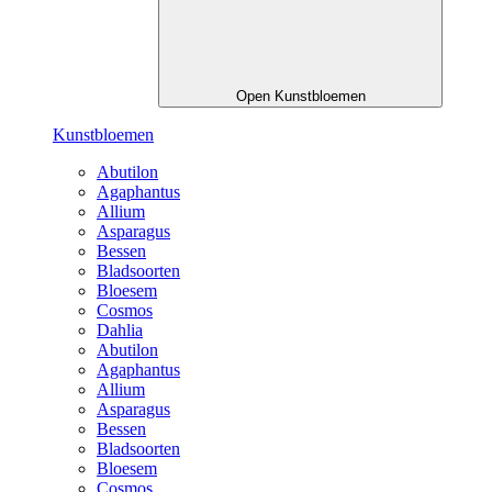
Open Kunstbloemen
Kunstbloemen
Abutilon
Agaphantus
Allium
Asparagus
Bessen
Bladsoorten
Bloesem
Cosmos
Dahlia
Abutilon
Agaphantus
Allium
Asparagus
Bessen
Bladsoorten
Bloesem
Cosmos